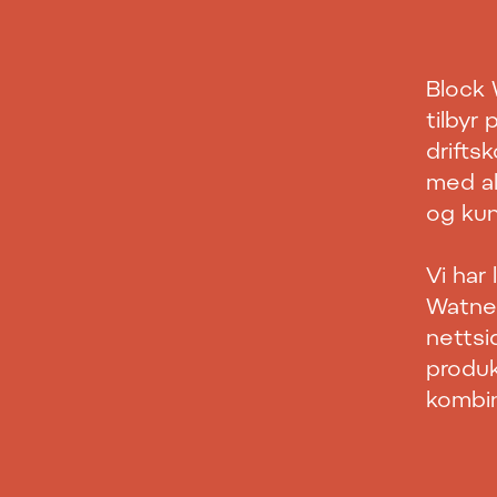
Block
tilbyr
drifts
med al
og ku
Vi har
Watne,
nettsi
produk
kombin