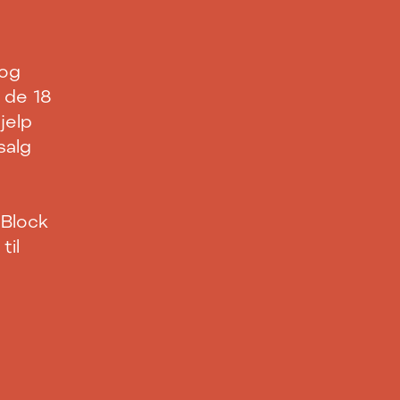
 og
å de 18
jelp
salg
 Block
til