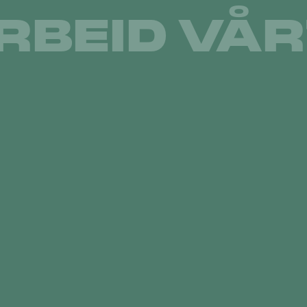
RBEID
VÅR